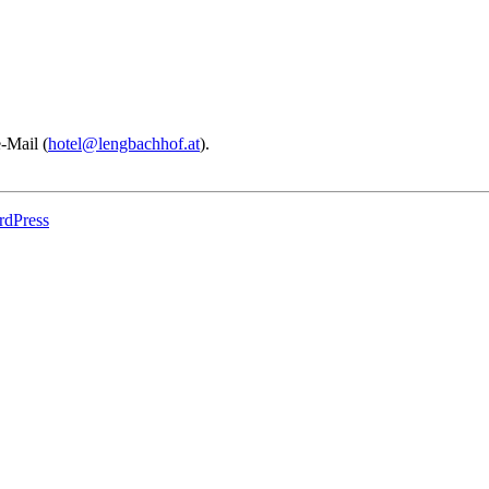
e-Mail (
hotel@lengbachhof.at
).
dPress