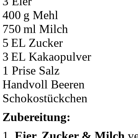
3 Eier
400 g Mehl
750 ml Milch
5 EL Zucker
3 EL Kakaopulver
1 Prise Salz
Handvoll Beeren
Schokostückchen
Zubereitung:
1.
Eier, Zucker & Milch
v